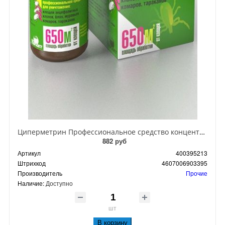
Циперметрин Профессиональное средство концентрат эмульсии 25% для уничтожения тараканов, мух,комаров, блох, клопов, муравьев, ос 50 мл
882 руб
Артикул
400395213
Штрихкод
4607006903395
Производитель
Прочие
Наличие:
Доступно
шт
В корзину