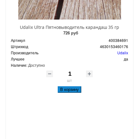
Udalix Ultra Пятновыводитель карандаш 35 гр
726 руб
Артикул
400384691
Штрихкод
4630153460176
Производитель
Udalix
Лучшее
да
Наличие:
Доступно
шт
В корзину