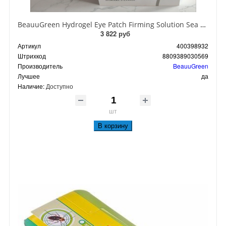
BeauuGreen Hydrogel Eye Patch Firming Solution Sea Cocumber & Black Гидрогелевые патчи для кожи вокруг глаз с экстрактом черного морского огурца 60 шт 90 гр
3 822 руб
Артикул
400398932
Штрихкод
8809389030569
Производитель
BeauuGreen
Лучшее
да
Наличие:
Доступно
шт
В корзину