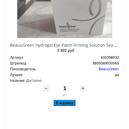
BeauuGreen Hydrogel Eye Patch Firming Solution Sea Cocumber & Black Гидрогелевые патчи для кожи вокруг глаз с экстрактом черного морского огурца 60 шт 90 гр
3 822 руб
Артикул
400398932
Штрихкод
8809389030569
Производитель
BeauuGreen
Лучшее
да
Наличие:
Доступно
шт
В корзину