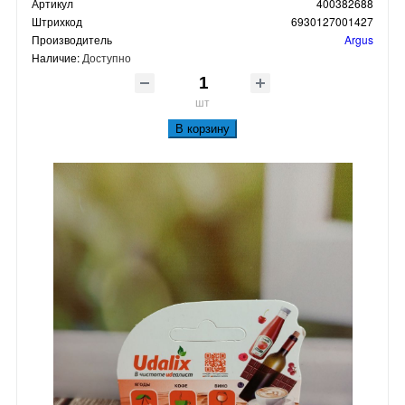
Артикул
400382688
Штрихкод
6930127001427
Производитель
Argus
Наличие:
Доступно
шт
В корзину