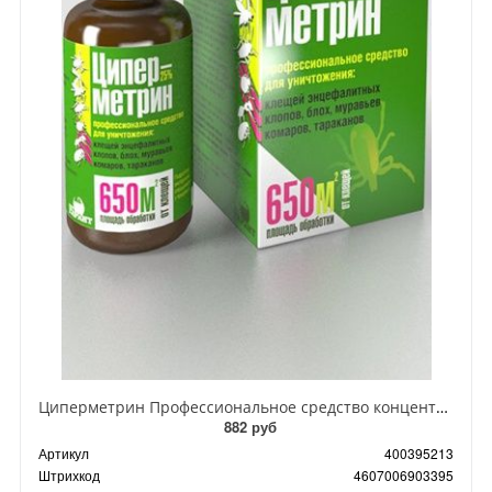
Циперметрин Профессиональное средство концентрат эмульсии 25% для уничтожения тараканов, мух,комаров, блох, клопов, муравьев, ос 50 мл
882 руб
Артикул
400395213
Штрихкод
4607006903395