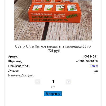
Udalix Ultra Пятновыводитель карандаш 35 гр
726 руб
Артикул
400384691
Штрихкод
4630153460176
Производитель
Udalix
Лучшее
да
Наличие:
Доступно
шт
В корзину