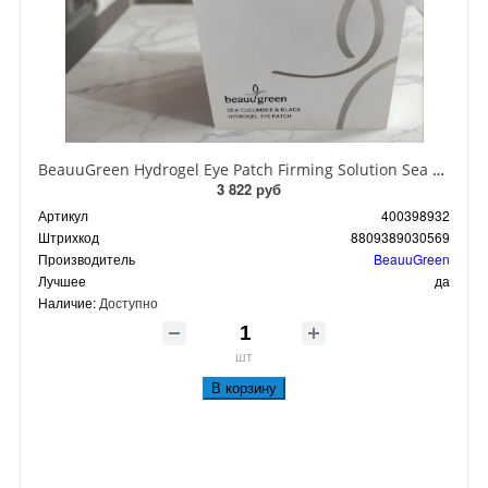
BeauuGreen Hydrogel Eye Patch Firming Solution Sea Cocumber & Black Гидрогелевые патчи для кожи вокруг глаз с экстрактом черного морского огурца 60 шт 90 гр
3 822 руб
Артикул
400398932
Штрихкод
8809389030569
Производитель
BeauuGreen
Лучшее
да
Наличие:
Доступно
шт
В корзину