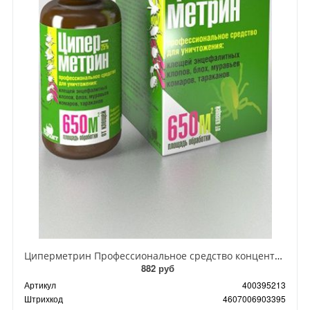
Циперметрин Профессиональное средство концентрат эмульсии 25% для уничтожения тараканов, мух,комаров, блох, клопов, муравьев, ос 50 мл
882 руб
Артикул
400395213
Штрихкод
4607006903395