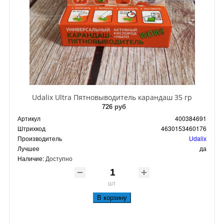
Udalix Ultra Пятновыводитель карандаш 35 гр
726 руб
Артикул
400384691
Штрихкод
4630153460176
Производитель
Udalix
Лучшее
да
Наличие:
Доступно
шт
В корзину