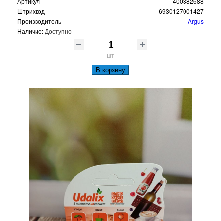
Артикул
400382688
Штрихкод
6930127001427
Производитель
Argus
Наличие:
Доступно
шт
В корзину