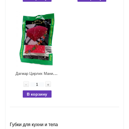
Д
агмар Цирлих Манирлих Чистый четверг Губка массажная в вакуумной упаковке
-
+
В корзину
Губки для кухни и тела