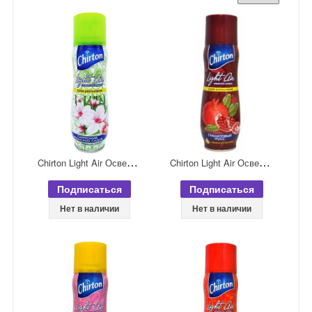
C
hirton Light Air Освежитель воздуха сухого распыления Гармония японских садов 300 мл
C
hirton Light Air Освежитель воздуха сухого распыления Гранатовый мусс 300 мл
Подписаться
Подписаться
Нет в наличии
Нет в наличии