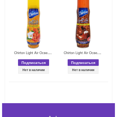
C
hirton Light Air Освежитель воздуха сухого распыления Цветочная фантазия 300 мл
C
hirton Light Air Освежитель воздуха сухого распыления Шоколадное ассорти 300 мл
Подписаться
Подписаться
Нет в наличии
Нет в наличии