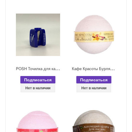
P
OSH Точилка для карандашей самозатачивающаяся
К
афе Красоты Бурлящий шарик для ванной Ванильный сорбет 120 гр
Подписаться
Подписаться
Нет в наличии
Нет в наличии