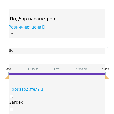
Подбор параметров
Розничная цена
От
До
660
1 195.50
1 731
2 266.50
2 802
Производитель
Gardex