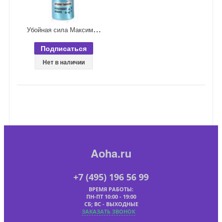
У
бойная сила Максимум 5 в 1 Аэрозоль от комаров, клещей, мошек, слепней, блох с ароматом ванили 150 мл
Подписаться
Нет в наличии
Aoha.ru
+7 (495) 196 56 99
ВРЕМЯ РАБОТЫ:
ПН-ПТ 10:00 - 19:00
СБ; ВС - ВЫХОДНЫЕ
ЗАКАЗАТЬ ЗВОНОК