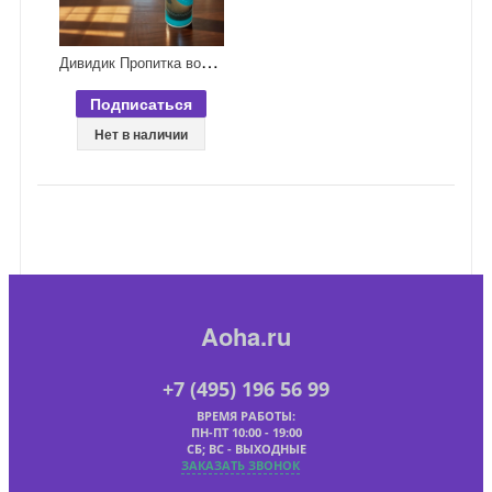
Д
ивидик Пропитка водооталкивающая для изделий из кожи, замши, велюра и текстиля 250 мл
Подписаться
Нет в наличии
Aoha.ru
+7 (495) 196 56 99
ВРЕМЯ РАБОТЫ:
ПН-ПТ 10:00 - 19:00
СБ; ВС - ВЫХОДНЫЕ
ЗАКАЗАТЬ ЗВОНОК