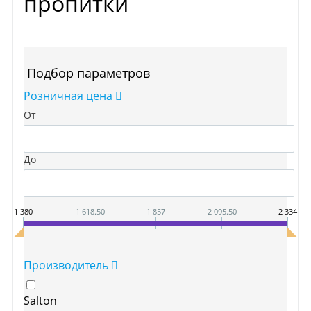
пропитки
Подбор параметров
Розничная цена
От
До
1 380
1 618.50
1 857
2 095.50
2 334
Производитель
Salton