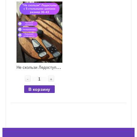
Н
е скользи Ледоступы с 5 стальными шипами размер 36-43
-
+
В корзину