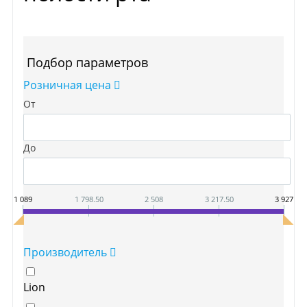
Подбор параметров
Розничная цена
От
До
1 089
1 798.50
2 508
3 217.50
3 927
Производитель
Lion