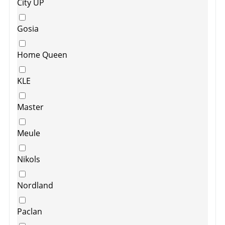
City UP
Gosia
Home Queen
KLE
Master
Meule
Nikols
Nordland
Paclan