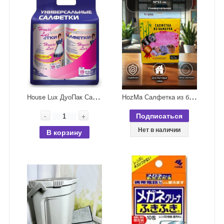
H
ouse Lux ДуоПак Салфетки универсальные в рулоне 125*2 шт
H
ozMa Салфетка из бамбука 18*23 см
-
+
Подписаться
Нет в наличии
В корзину