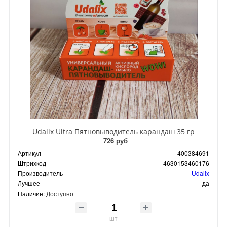
Udalix Ultra Пятновыводитель карандаш 35 гр
726 руб
Артикул
400384691
Штрихкод
4630153460176
Производитель
Udalix
Лучшее
да
Наличие:
Доступно
шт