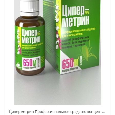
Циперметрин Профессиональное средство концентрат эмульсии 25% для уничтожения тараканов, мух,комаров, блох, клопов, муравьев, ос 50 мл