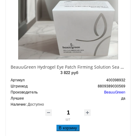
BeauuGreen Hydrogel Eye Patch Firming Solution Sea Cocumber & Black Гидрогелевые патчи для кожи вокруг глаз с экстрактом черного морского огурца 60 шт 90 гр
3 822 руб
Артикул
400398932
Штрихкод
8809389030569
Производитель
BeauuGreen
Лучшее
да
Наличие:
Доступно
шт
В корзину