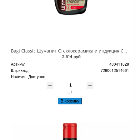
Bagi Classic Шуманит Стеклокерамика и индукция Спрей для ухода и очистки индукционных и керасических плит, варочных панелей и посуды 400 мл
2 514 руб
Артикул
400411628
Штрихкод
7290012514661
Наличие:
Доступно
шт
В корзину