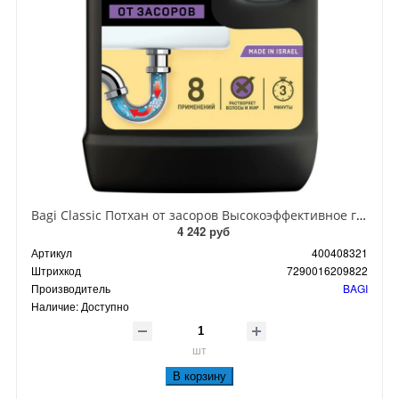
Bagi Classic Потхан от засоров Высокоэффективное гранулированное средство для устранения сложных засоров в канализационных и водосточных трубах 600 гр
4 242 руб
Артикул
400408321
Штрихкод
7290016209822
Производитель
BAGI
Наличие:
Доступно
шт
В корзину