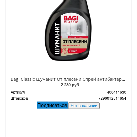
Bagi Classic Шуманит От плесени Спрей антибактериальный для удаления черной плесени, грибка, пятен сырости и мха 400 мл
2 280 руб
Артикул
400411630
Штрихкод
7290012514654
Подписаться
Нет в наличии