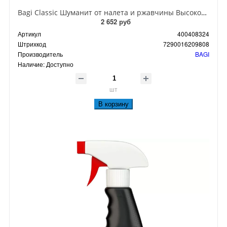
Bagi Classic Шуманит от налета и ржавчины Высокоэффективная пена для основательно и быстрого очищения от извести, налета и ржавчины 400 мл
2 652 руб
Артикул
400408324
Штрихкод
7290016209808
Производитель
BAGI
Наличие:
Доступно
шт
В корзину