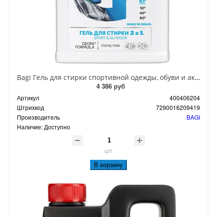
Bagi Гель для стирки спортивной одежды, обуви и аксессуаров 2 в 1 Sport&Outdoor 950 мл на 20 стирок
4 386 руб
Артикул
400406204
Штрихкод
7290016209419
Производитель
BAGI
Наличие:
Доступно
шт
В корзину