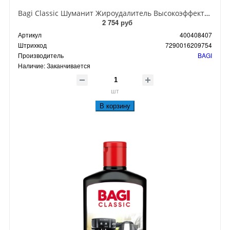
Bagi Classic Шуманит Жироудалитель Высокоэффективный спрей от нагара и копоти 400 мл
2 754 руб
Артикул
400408407
Штрихкод
7290016209754
Производитель
BAGI
Наличие:
Заканчивается
шт
В корзину