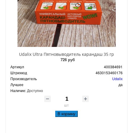
Udalix Ultra Пятновыводитель карандаш 35 гр
726 руб
Артикул
400384691
Штрихкод
4630153460176
Производитель
Udalix
Лучшее
да
Наличие:
Доступно
шт
В корзину