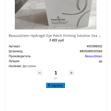
BeauuGreen Hydrogel Eye Patch Firming Solution Sea Cocumber & Black Гидрогелевые патчи для кожи вокруг глаз с экстрактом черного морского огурца 60 шт 90 гр
3 822 руб
Артикул
400398932
Штрихкод
8809389030569
Производитель
BeauuGreen
Лучшее
да
Наличие:
Доступно
шт
В корзину