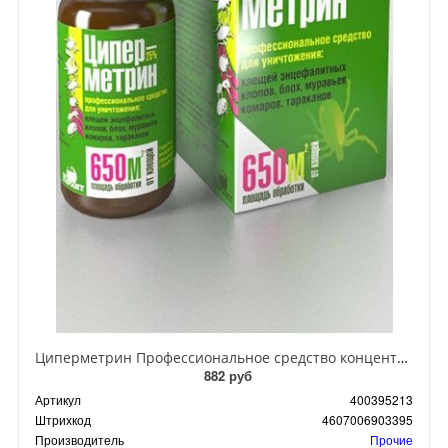
Циперметрин Профессиональное средство концентрат эмульсии 25% для уничтожения тараканов, мух,комаров, блох, клопов, муравьев, ос 50 мл
882 руб
Артикул
400395213
Штрихкод
4607006903395
Производитель
Прочие