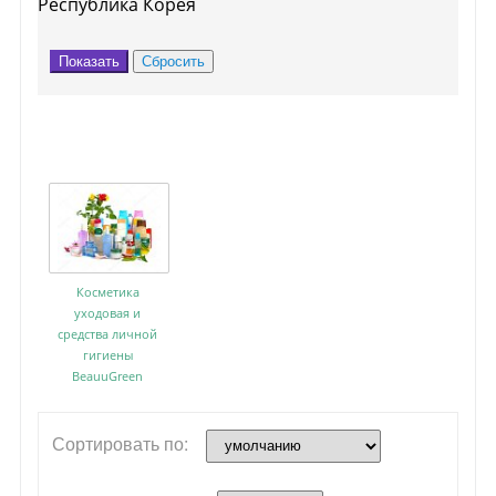
Республика Корея
Маски
Косметика
уходовая и
средства личной
гигиены
BeauuGreen
Сортировать по: