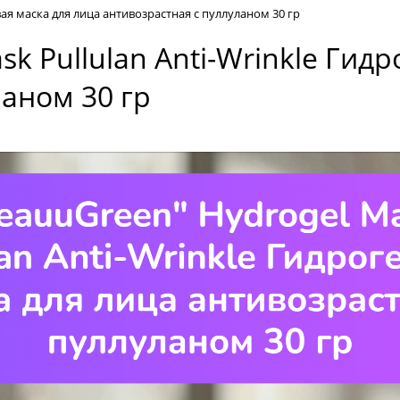
вая маска для лица антивозрастная с пуллуланом 30 гр
k Pullulan Anti-Wrinkle Гид
ланом 30 гр