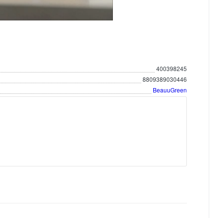
400398245
8809389030446
BeauuGreen