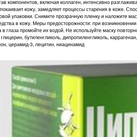
ав компонентов, включая коллаген, интенсивно разглажив
спокаивает кожу, замедляет процессы старения в коже. Спо
овой упаковки. Снимите прозрачную пленку и наложите маск
средства в кожу. Меры предосторожности: при возникновени
а в глаза промойте их водой. Не используйте маску повто
, глицерин, бутиленгликоль, дипропиленгликоль, каррагенан,
нон, церамид-3, лецитин, ниацинамид