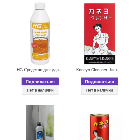
H
G Средство для удаления пятен и загрязнений с плитки и натурального камня 500 мл
K
aneyo Cleanser Чистящий и полирующий порошок в традиционной картонной упаковке 350 гр
Подписаться
Подписаться
Нет в наличии
Нет в наличии