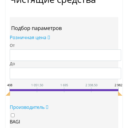
Подбор параметров
Розничная цена
От
До
408
1 051.50
1 695
2 338.50
2 982
Производитель
BAGI