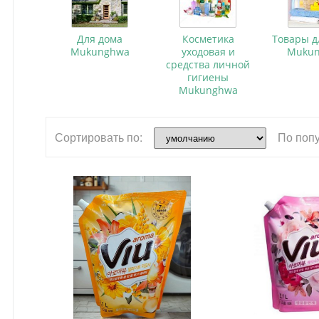
Для дома
Косметика
Товары д
Mukunghwa
уходовая и
Muku
средства личной
гигиены
Mukunghwa
Сортировать по:
По поп