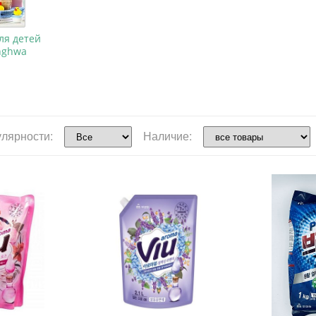
ля детей
nghwa
улярности:
Наличие: