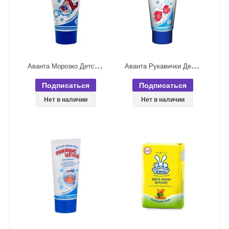
А
ванта Морозко Детский зимний крем универсальный 50 мл
А
ванта Рукавички Детский зимний крем для рук 50 мл
Подписаться
Подписаться
Нет в наличии
Нет в наличии