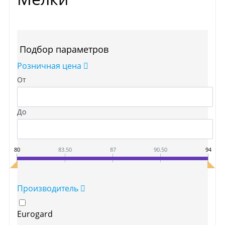
Подбор параметров
Розничная цена
От
До
80
83.50
87
90.50
94
Производитель
Eurogard