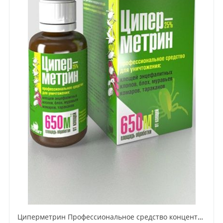
Циперметрин Профессиональное средство концентрат эмульсии 25% для уничтожения тараканов, мух,комаров, блох, клопов, муравьев, ос 50 мл