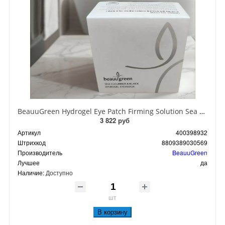
BeauuGreen Hydrogel Eye Patch Firming Solution Sea Cocumber & Black Гидрогелевые патчи для кожи вокруг глаз с экстрактом черного морского огурца 60 шт 90 гр
3 822 руб
Артикул
400398932
Штрихкод
8809389030569
Производитель
BeauuGreen
Лучшее
да
Наличие:
Доступно
шт
В корзину