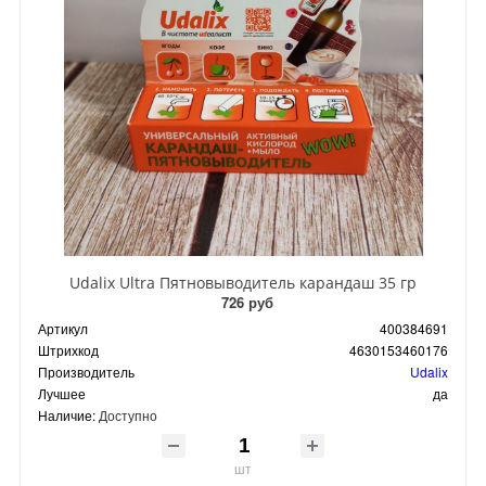
Udalix Ultra Пятновыводитель карандаш 35 гр
726 руб
Артикул
400384691
Штрихкод
4630153460176
Производитель
Udalix
Лучшее
да
Наличие:
Доступно
шт