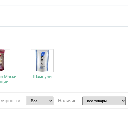
ки Маски
Шампуни
нции
улярности:
Наличие: