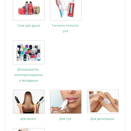
Гели для душа
Гигиена полости
рта
Дезодоранты-
антиперспиранты
и вкладыши
Для волос
Для губ
Для депиляции