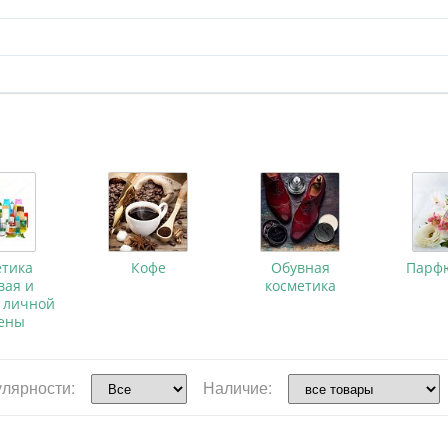
етика
Кофе
Обувная
Парф
вая и
косметика
 личной
иены
улярности:
Наличие: