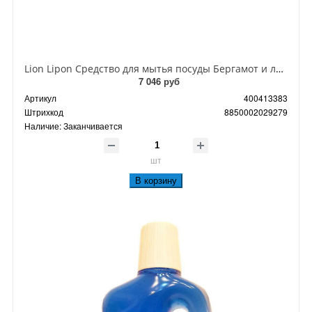
Lion Lipon Средство для мытья посуды Бергамот и лайм 3600 мл запасная канистра
7 046 руб
Артикул
400413383
Штрихкод
8850002029279
Наличие:
Заканчивается
шт
В корзину