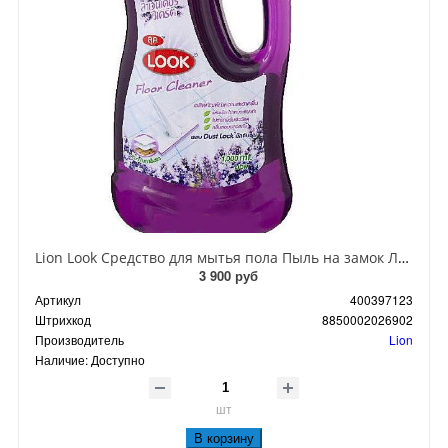
Lion Look Средство для мытья пола Пыль на замок Лаванда 920 мл
3 900 руб
Артикул
400397123
Штрихкод
8850002026902
Производитель
Lion
Наличие:
Доступно
шт
В корзину