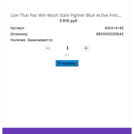
Lion Thai Pao Win Wash Stain Fighter Blue Active Fresh Гель для стирки белого белья Свежесть 850 мл
3 816 руб
Артикул
400414145
Штрихкод
8850002035645
Наличие:
Заканчивается
шт
В корзину