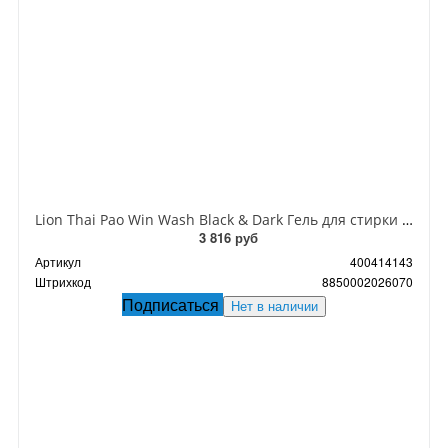
Lion Thai Pao Win Wash Black & Dark Гель для стирки темных и черных тканей 850 мл
3 816 руб
Артикул
400414143
Штрихкод
8850002026070
Подписаться
Нет в наличии