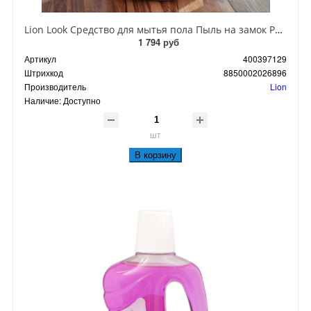
Lion Look Средство для мытья пола Пыль на замок Роза 800 мл Запасной блок
1 794 руб
Артикул
400397129
Штрихкод
8850002026896
Производитель
Lion
Наличие:
Доступно
шт
В корзину