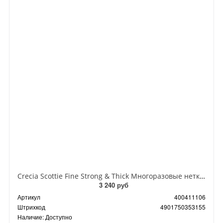
Crecia Scottie Fine Strong & Thick Многоразовые нетканые кухонные полотенца повышенной прочности и плотности 240*275 мм 47 листов в рулоне
3 240 руб
Артикул
400411106
Штрихкод
4901750353155
Наличие:
Доступно