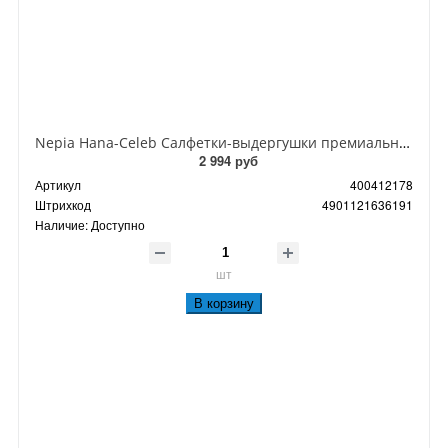
Nepia Hana-Celeb Салфетки-выдергушки премиальные треслойные 130 шт
2 994 руб
Артикул
400412178
Штрихкод
4901121636191
Наличие:
Доступно
шт
В корзину