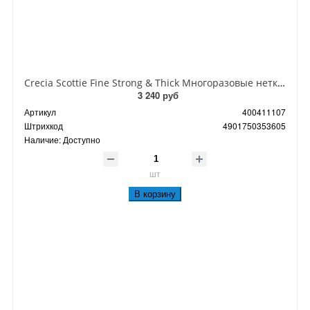
Crecia Scottie Fine Strong & Thick Многоразовые нетканые кухонные полотенца с рисунком 240*275 мм 60 листов в рулоне
3 240 руб
Артикул
400411107
Штрихкод
4901750353605
Наличие:
Доступно
шт
В корзину