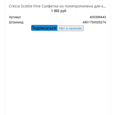
Crecia Scottie Fine Салфетки из полипропилена для кухни для уборки без моющих средств 33,5*22 см 3 шт
1 002 руб
Артикул
400399443
Штрихкод
4901750025274
Подписаться
Нет в наличии