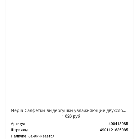
Nepia Салфетки-выдергушки увлажняющие двухслойные особомягкие 200 шт
1 828 руб
Артикул
400413085
Штрихкод
4901121636085
Наличие:
Заканчивается