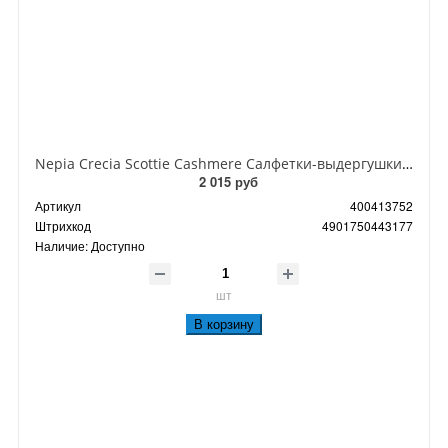
Nepia Crecia Scottie Cashmere Салфетки-выдергушки кашемировые двухслойные 220 шт
2 015 руб
Артикул
400413752
Штрихкод
4901750443177
Наличие:
Доступно
шт
В корзину