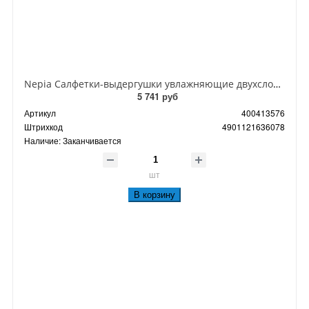
Nepia Салфетки-выдергушки увлажняющие двухслойные особомягкие 200 шт 3 упаковки
5 741 руб
Артикул
400413576
Штрихкод
4901121636078
Наличие:
Заканчивается
шт
В корзину