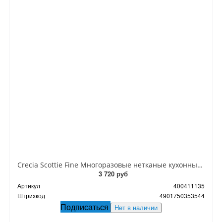
Crecia Scottie Fine Многоразовые нетканые кухонные полотенца 70 листов в рулоне
3 720 руб
Артикул
400411135
Штрихкод
4901750353544
Подписаться
Нет в наличии