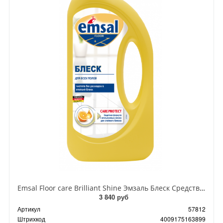
Emsal Floor care Brilliant Shine Эмзаль Блеск Средство для мойки и придания идеального блеска с ухаживающим составом и апельсиновым воском для всех полов 1 л
3 840 руб
Артикул
57812
Штрихкод
4009175163899