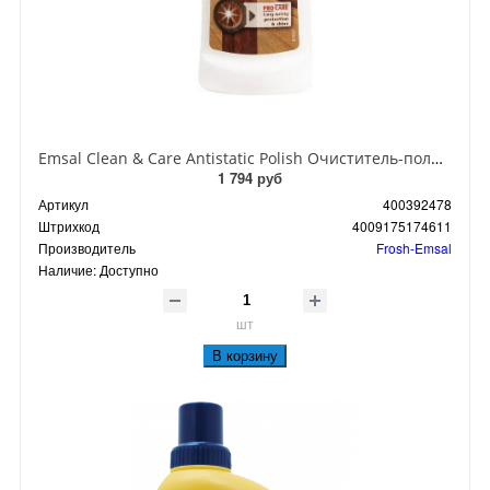
Emsal Clean & Care Antistatic Polish Очиститель-полироль для дерева с антистатической формулой 250 мл
1 794 руб
Артикул
400392478
Штрихкод
4009175174611
Производитель
Frosh-Emsal
Наличие:
Доступно
шт
В корзину