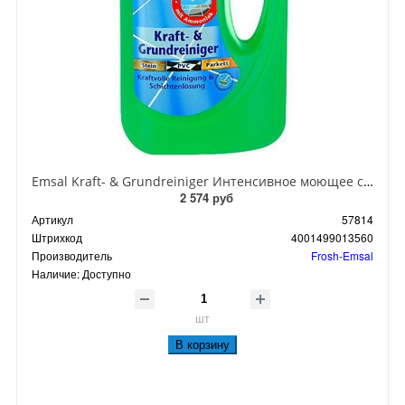
Emsal Kraft- & Grundreiniger Интенсивное моющее средство для полов 1 л
2 574 руб
Артикул
57814
Штрихкод
4001499013560
Производитель
Frosh-Emsal
Наличие:
Доступно
шт
В корзину