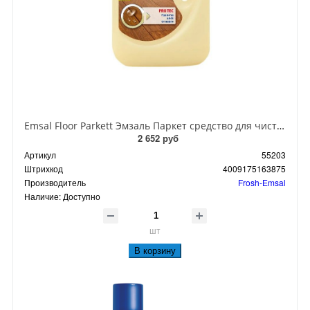
Emsal Floor Parkett Эмзаль Паркет средство для чистки без разводов и защиты швов 1 л
2 652 руб
Артикул
55203
Штрихкод
4009175163875
Производитель
Frosh-Emsal
Наличие:
Доступно
шт
В корзину