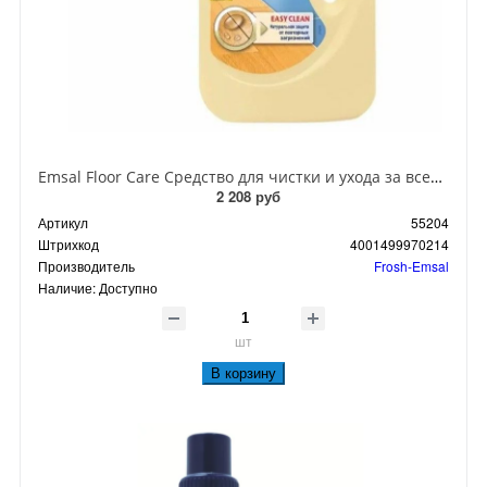
Emsal Floor Care Cредство для чистки и ухода за всеми видами полов 1 л
2 208 руб
Артикул
55204
Штрихкод
4001499970214
Производитель
Frosh-Emsal
Наличие:
Доступно
шт
В корзину