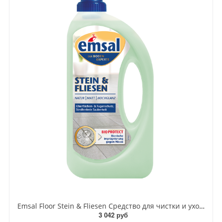
Emsal Floor Stein & Fliesen Средство для чистки и ухода за Плиткой и Камнем с защитой поверхностей, швов и стыков 1 л
3 042 руб