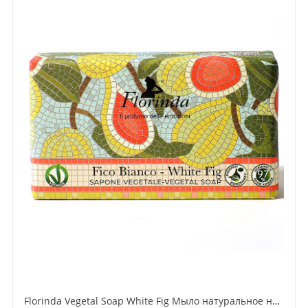
Florinda Vegetal Soap White Fig Мыло натуральное на основе растительных масел Белый Инжир 200 гр