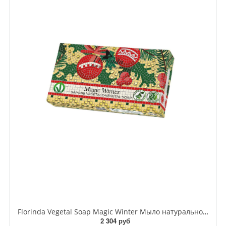
Florinda Vegetal Soap Magic Winter Мыло натуральное на основе растительных масел Волшебная зима 100 гр
2 304 руб