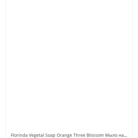
Florinda Vegetal Soap Orange Three Blossom Мыло натуральное на основе растительных масел Цветок апельсинового дерева 300 гр