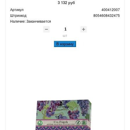
3 132 руб
Артикул
400412007
Штрихкод
8054608432475
Наличие:
Заканчивается
шт
В корзину