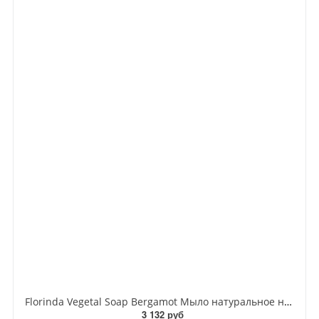
Florinda Vegetal Soap Bergamot Мыло натуральное на основе растительных масел Бергамот 300 гр
3 132 руб