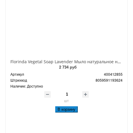
Florinda Vegetal Soap Lavender Мыло натуральное на основе растительных масел Лаванда 200 гр
2 734 руб
Артикул
400412855
Штрихкод
8059591193624
Наличие:
Доступно
шт
В корзину