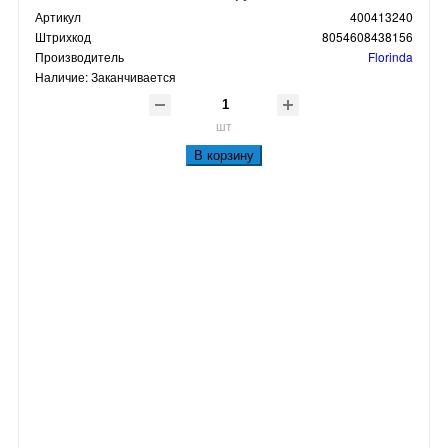
Артикул
400413240
Штрихкод
8054608438156
Производитель
Florinda
Наличие:
Заканчивается
шт
В корзину