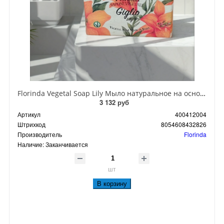
Florinda Vegetal Soap Lily Мыло натуральное на основе растительных масел Лилия 300 гр
3 132 руб
Артикул
400412004
Штрихкод
8054608432826
Производитель
Florinda
Наличие:
Заканчивается
шт
В корзину