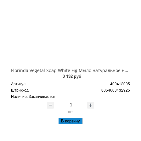
Florinda Vegetal Soap White Fig Мыло натуральное на основе растительных масел Белый Инжир 300 гр
3 132 руб
Артикул
400412005
Штрихкод
8054608432925
Наличие:
Заканчивается
шт
В корзину