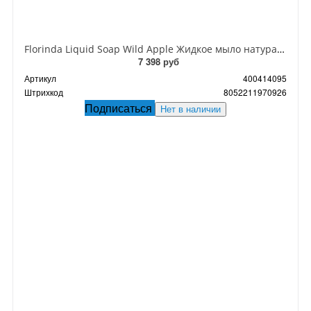
Florinda Liquid Soap Wild Apple Жидкое мыло натуральное на основе растительных масел Дикое яблоко 500 мл
7 398 руб
Артикул
400414095
Штрихкод
8052211970926
Подписаться
Нет в наличии