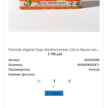
Florinda Vegetal Soap Mediterranean Citrus Мыло натуральное на основе растительных масел Средиземноморские цитрусы 200 гр
2 700 руб
Артикул
400409066
Штрихкод
8054608432871
Производитель
Florinda
Наличие:
Доступно
шт
В корзину