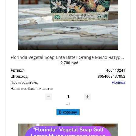
Florinda Vegetal Soap Enta Bitter Orange Мыло натуральное на основе растительных масел Горький апельсин Энты 200 гр
2 700 руб
Артикул
400413241
Штрихкод
8054608437852
Производитель
Florinda
Наличие:
Заканчивается
шт
В корзину