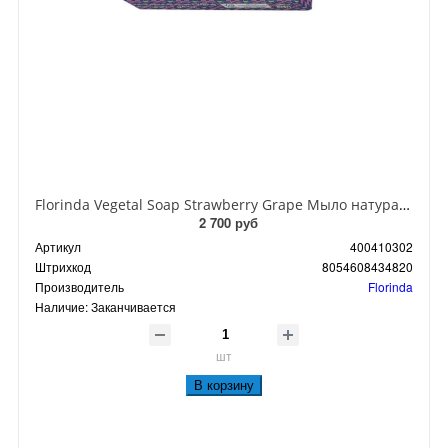
Florinda Vegetal Soap Strawberry Grape Мыло натуральное на основе растительных масел Земляничный виноград 200 гр
2 700 руб
Артикул
400410302
Штрихкод
8054608434820
Производитель
Florinda
Наличие:
Заканчивается
шт
В корзину