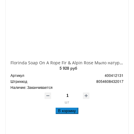
Florinda Soap On A Rope Fir & Alpin Rose Мыло натуральное на веревке Пихта и альпийская роза 200 гр
5 928 руб
Артикул
400412131
Штрихкод
8054608432017
Наличие:
Заканчивается
шт
В корзину