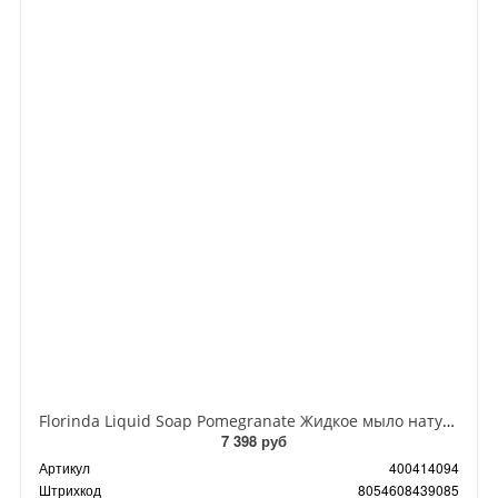
Florinda Liquid Soap Pomegranate Жидкое мыло натуральное на основе растительных масел Гранат 500 мл
7 398 руб
Артикул
400414094
Штрихкод
8054608439085