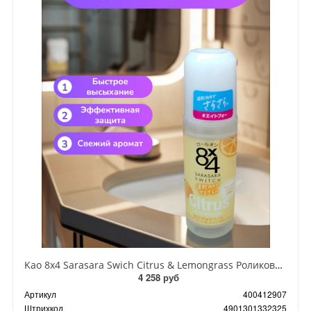
Kao 8x4 Sarasara Swich Citrus & Lemongrass Роликовый дезодорант-антиперсперспирант Цитрус-лемонграсс 45 мл
4 258 руб
Артикул
400412907
Штрихкод
4901301332325