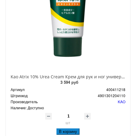
Kao Atrix 10% Urea Cream Крем для рук и ног универсальный с мочевиной витамином Е 60 гр
3 594 руб
Артикул
400411218
Штрихкод
4901301204110
Производитель
KAO
Наличие:
Доступно
шт
В корзину