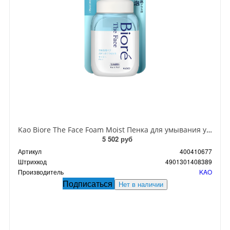
Kao Biore The Face Foam Moist Пенка для умывания увлажняющая с ароматом Цветочного мыла 200 мл
5 502 руб
Артикул
400410677
Штрихкод
4901301408389
Производитель
KAO
Подписаться
Нет в наличии