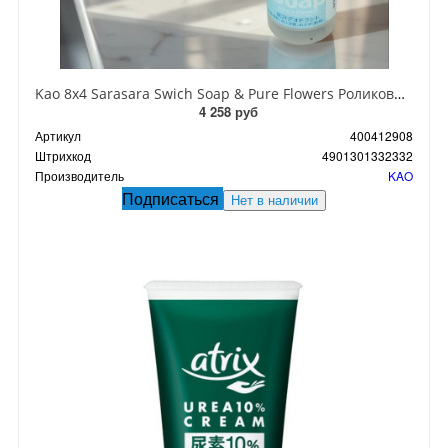
Kao 8x4 Sarasara Swich Soap & Pure Flowers Роликовый дезодорант-антиперсперспирант Мыло-цветы 45 мл
4 258 руб
Артикул
400412908
Штрихкод
4901301332332
Производитель
KAO
Подписаться
Нет в наличии