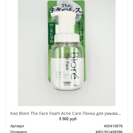
Kao Biore The Face Foam Acne Care Пенка для умывания антибактериальная против акне с ароматом Свежих трав 200 мл
5 502 руб
Артикул
400410676
Штрихкод
4901301408396