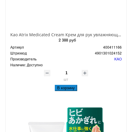
Kao Atrix Medicated Cream Крем для рук увлажняющий с витамином Е и экстрактом дягиля 50 гр
2 388 руб
Артикул
400411166
Штрихкод
4901301024152
Производитель
KAO
Наличие:
Доступно
шт
В корзину