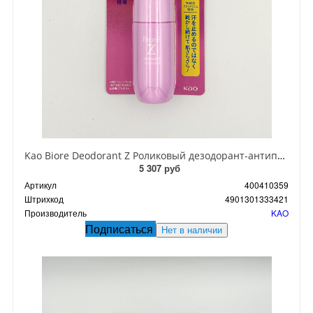
Kao Biore Deodorant Z Роликовый дезодорант-антиперсперспирант с антибактериальным эффектом без отдушек 40 мл
5 307 руб
Артикул
400410359
Штрихкод
4901301333421
Производитель
KAO
Подписаться
Нет в наличии