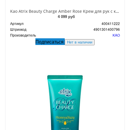
Kao Atrix Beauty Charge Amber Rose Крем для рук с косметической эссенцией с ароматом Розы 80 гр
4 099 руб
Артикул
400411222
Штрихкод
4901301400796
Производитель
KAO
Подписаться
Нет в наличии