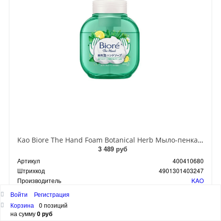
Kao Biore The Hand Foam Botanical Herb Мыло-пенка для рук антибактериальная с ароматом Луговых трав 250 мл
3 489 руб
Артикул
400410680
Штрихкод
4901301403247
Производитель
KAO
Подписаться
Нет в наличии
Войти
Регистрация
Корзина
0 позиций
на сумму
0 руб