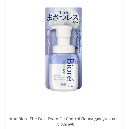
Kao Biore The Face Foam Oil Control Пенка для умывания очищающая против жирного блеска кожи с ароматом Апельсина 200 мл
5 502 руб