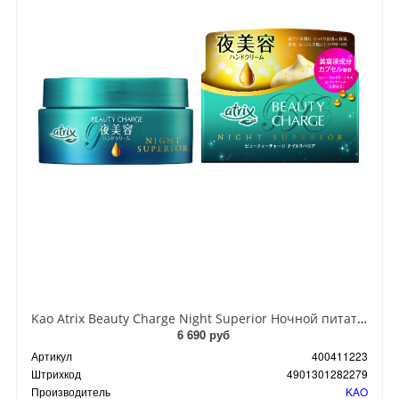
Kao Atrix Beauty Charge Night Superior Ночной питательный крем для рук с экстрактом маточного молочка и пантенолом с ароматом Лечебных трав 98 гр
6 690 руб
Артикул
400411223
Штрихкод
4901301282279
Производитель
KAO