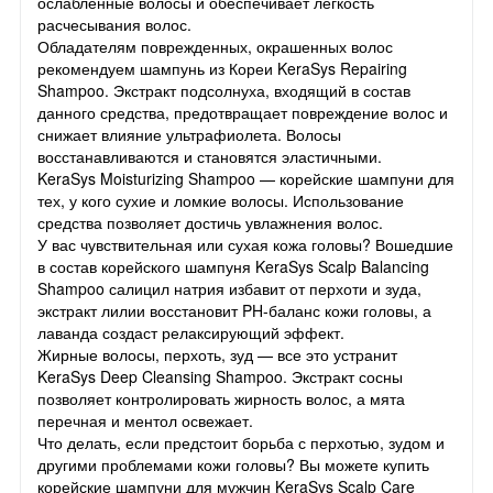
ослабленные волосы и обеспечивает легкость
расчесывания волос.
Обладателям поврежденных, окрашенных волос
рекомендуем шампунь из Кореи KeraSys Repairing
Shampoo. Экстракт подсолнуха, входящий в состав
данного средства, предотвращает повреждение волос и
снижает влияние ультрафиолета. Волосы
восстанавливаются и становятся эластичными.
KeraSys Moisturizing Shampoo — корейские шампуни для
тех, у кого сухие и ломкие волосы. Использование
средства позволяет достичь увлажнения волос.
У вас чувствительная или сухая кожа головы? Вошедшие
в состав корейского шампуня KeraSys Scalp Balancing
Shampoo салицил натрия избавит от перхоти и зуда,
экстракт лилии восстановит PH-баланс кожи головы, а
лаванда создаст релаксирующий эффект.
Жирные волосы, перхоть, зуд — все это устранит
KeraSys Deep Cleansing Shampoo. Экстракт сосны
позволяет контролировать жирность волос, а мята
перечная и ментол освежает.
Что делать, если предстоит борьба с перхотью, зудом и
другими проблемами кожи головы? Вы можете купить
корейские шампуни для мужчин KeraSys Scalp Care