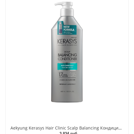
Aekyung Kerasys Hair Clinic Scalp Balancing Кондиционер для волос уход за жирной кожей головы 600 мл
3 834 руб