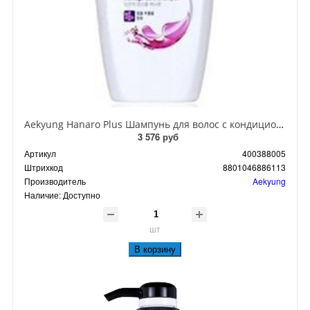
Aekyung Hanaro Plus Шампунь для волос с кондиционером Восстанавливающий с рапсовым медом 680 мл
3 576 руб
Артикул
400388005
Штрихкод
8801046886113
Производитель
Aekyung
Наличие:
Доступно
шт
В корзину