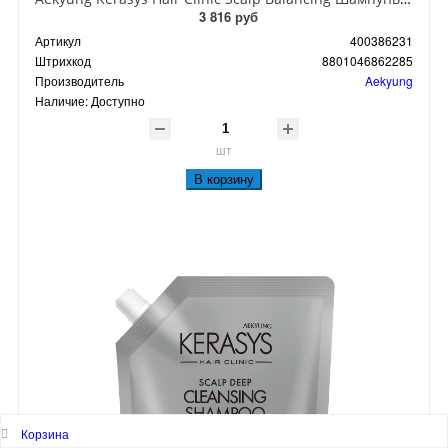
3 816 руб
Артикул
400386231
Штрихкод
8801046862285
Производитель
Aekyung
Наличие:
Доступно
шт
В корзину
Корзина