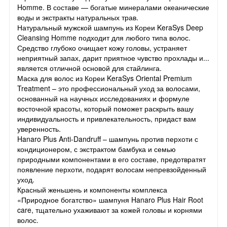
Homme. В составе — богатые минералами океанические
воды и экстракты натуральных трав.
Натуральный мужской шампунь из Кореи KeraSys Deep
Cleansing Homme подходит для любого типа волос.
Средство глубоко очищает кожу головы, устраняет
неприятный запах, дарит приятное чувство прохлады и...
является отличной основой для стайлинга.
Маска для волос из Кореи KeraSys Oriental Premium
Treatment – это профессиональный уход за волосами,
основанный на научных исследованиях и формуле
восточной красоты, который поможет раскрыть вашу
индивидуальность и привлекательность, придаст вам
уверенность.
Hanaro Plus Anti-Dandruff – шампунь против перхоти с
кондиционером, с экстрактом бамбука и семью
природными компонентами в его составе, предотвратят
появление перхоти, подарят волосам непревзойденный
уход.
Красный женьшень и компоненты комплекса
«Природное богатство» шампуня Hanaro Plus Hair Root
care, тщательно ухаживают за кожей головы и корнями
волос.