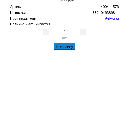
Артикул
400411578
Штрихкод
8801046386811
Производитель
Aekyung
Наличие:
Заканчивается
шт
В корзину