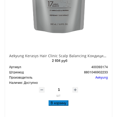
Aekyung Kerasys Hair Clinic Scalp Balancing Кондиционер для волос уход за жирной кожи головы 500 мл запасной блок
2 934 руб
Артикул
400393174
Штрихкод
8801046902233
Производитель
Aekyung
Наличие:
Доступно
шт
В корзину