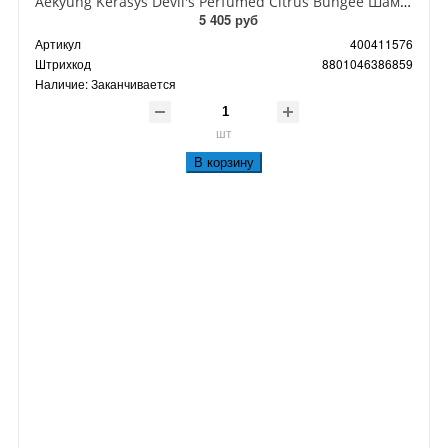
Aekyung Kerasys Devil's Perfumed Citrus Bungee Шампунь парфюмированный Горький цитрус 500 мл
5 405 руб
Артикул
400411576
Штрихкод
8801046386859
Наличие:
Заканчивается
шт
В корзину