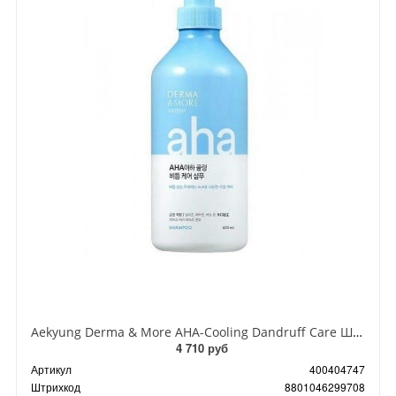
Aekyung Derma & More AHA-Cooling Dandruff Care Шампунь для волос от перхоти Освежающий 600 мл
4 710 руб
Артикул
400404747
Штрихкод
8801046299708