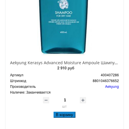
Aekyung Kerasys Advanced Moisture Ampoule Шампунь ампульный для сухих волос с церамидами Глубокое увлажнение 400 мл
2 910 руб
Артикул
400407286
Штрихкод
8801046376652
Производитель
Aekyung
Наличие:
Заканчивается
шт
В корзину