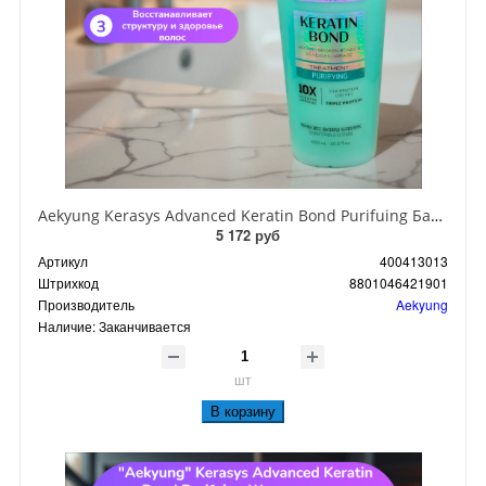
Aekyung Kerasys Advanced Keratin Bond Purifuing Бальзам для поврежденных волос и чувствительной кожи головы Очищение 600 мл
5 172 руб
Артикул
400413013
Штрихкод
8801046421901
Производитель
Aekyung
Наличие:
Заканчивается
шт
В корзину