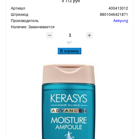
5 172 руб
Артикул
400413012
Штрихкод
8801046421871
Производитель
Aekyung
Наличие:
Заканчивается
шт
В корзину