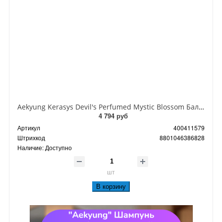
Aekyung Kerasys Devil's Perfumed Mystic Blossom Бальзам-ополаскиватель парфюмированный Мистическое цветение 500 мл
4 794 руб
Артикул
400411579
Штрихкод
8801046386828
Наличие:
Доступно
шт
В корзину