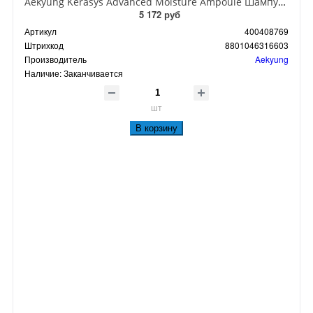
Aekyung Kerasys Advanced Moisture Ampoule Шампунь ампульный для сухих волос с церамидами Глубокое увлажнение 600 мл
5 172 руб
Артикул
400408769
Штрихкод
8801046316603
Производитель
Aekyung
Наличие:
Заканчивается
шт
В корзину