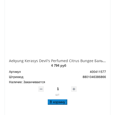
Aekyung Kerasys Devil's Perfumed Citrus Bungee Бальзам-ополаскиватель парфюмированный Горький цитрус 500 мл
4 794 руб
Артикул
400411577
Штрихкод
8801046386866
Наличие:
Заканчивается
шт
В корзину