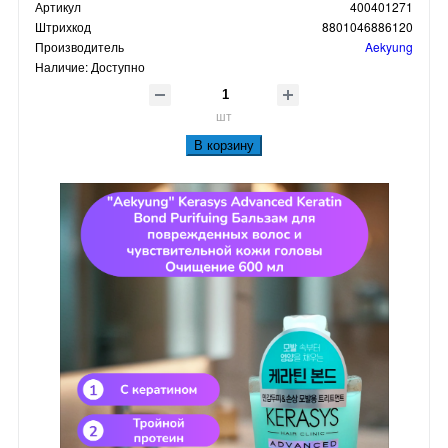
Артикул
400401271
Штрихкод
8801046886120
Производитель
Aekyung
Наличие:
Доступно
шт
В корзину