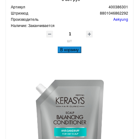
Артикул
400386301
Штрихкод
8801046862292
Производитель
Aekyung
Наличие:
Заканчивается
шт
В корзину