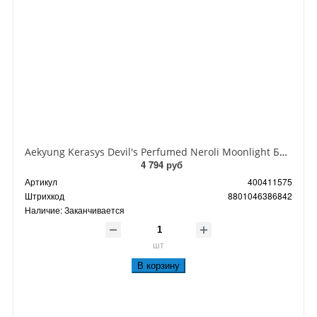
Aekyung Kerasys Devil's Perfumed Neroli Moonlight Бальзам-ополаскиватель парфюмированный Лунное Нероли 500 мл
4 794 руб
Артикул
400411575
Штрихкод
8801046386842
Наличие:
Заканчивается
шт
В корзину