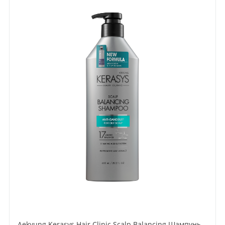
Aekyung Kerasys Hair Clinic Scalp Balancing Шампунь для волос уход за жирной кожей головы 600 мл