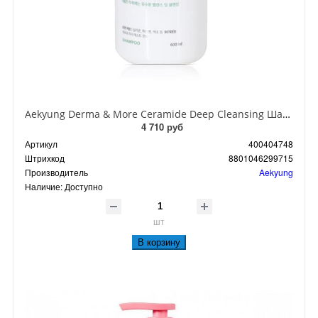
Aekyung Derma & More Ceramide Deep Cleansing Шампунь для волос для жирной кожи головы Глубокое очищение 600 мл
4 710 руб
Артикул
400404748
Штрихкод
8801046299715
Производитель
Aekyung
Наличие:
Доступно
шт
В корзину