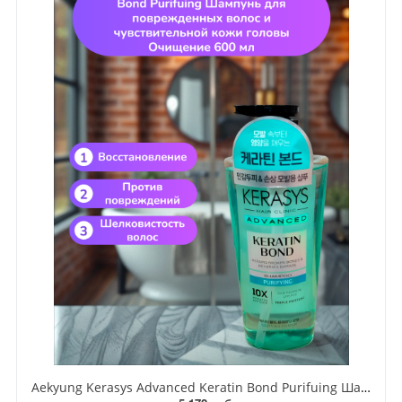
Aekyung Kerasys Advanced Keratin Bond Purifuing Шампунь для поврежденных волос и чувствительной кожи головы Очищение 600 мл