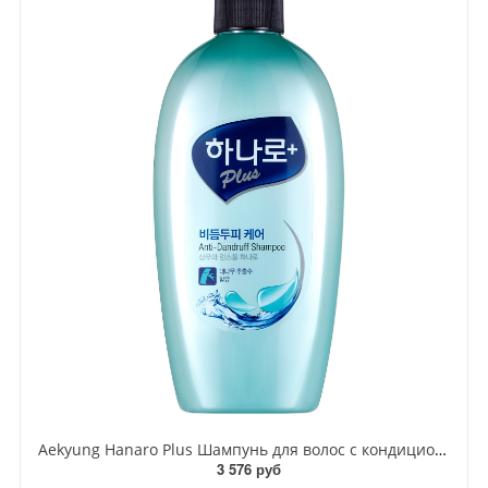
Aekyung Hanaro Plus Шампунь для волос с кондиционером против перхоти с соком бамбука 680 мл
3 576 руб