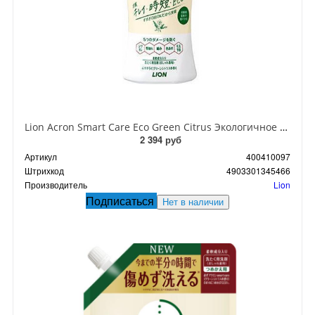
Lion Acron Smart Care Eco Green Citrus Экологичное жидкое средство для стирки деликатных тканей смягчающий с ароматом зеленых цитрусов 440 мл
2 394 руб
Артикул
400410097
Штрихкод
4903301345466
Производитель
Lion
Подписаться
Нет в наличии