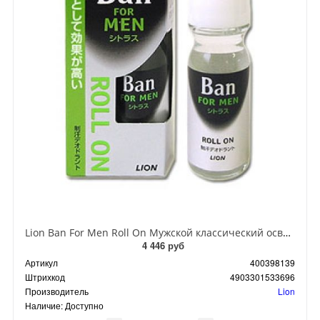
Lion Ban For Men Roll On Мужской классический освежающий роликовый дезодорант Аромат цитрусовых 30 мл
4 446 руб
Артикул
400398139
Штрихкод
4903301533696
Производитель
Lion
Наличие:
Доступно