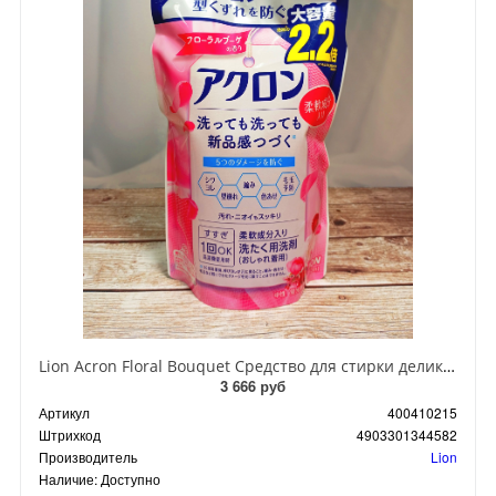
Lion Acron Floral Bouquet Средство для стирки деликатных тканей с цветочным ароматом 850 мл в мягкой упаковке
3 666 руб
Артикул
400410215
Штрихкод
4903301344582
Производитель
Lion
Наличие:
Доступно