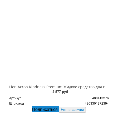
Lion Acron Kindness Premium Жидкое средство для стирки деликатных тканей с премиальной формулой без полоскания 650 мл в мягкой упаковке
4 577 руб
Артикул
400413276
Штрихкод
4903301372394
Подписаться
Нет в наличии