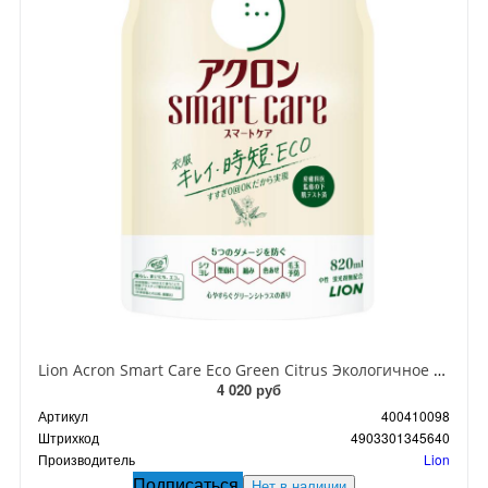
Lion Acron Smart Care Eco Green Citrus Экологичное жидкое средство для стирки деликатных тканей смягчающий с ароматом зеленых цитрусов 820 мл в мягкой упаковке
4 020 руб
Артикул
400410098
Штрихкод
4903301345640
Производитель
Lion
Подписаться
Нет в наличии