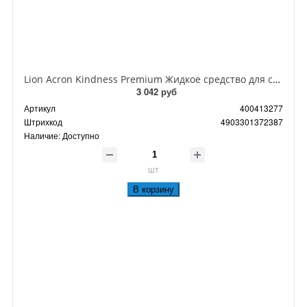
Lion Acron Kindness Premium Жидкое средство для стирки деликатных тканей с премиальной формулой без полоскания 420 мл
3 042 руб
Артикул
400413277
Штрихкод
4903301372387
Наличие:
Доступно
шт
В корзину