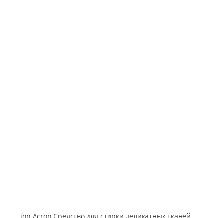
Lion Acron Средство для стирки деликатных тканей с нежным ароматом цветочного мыла 380 мл сменный блок