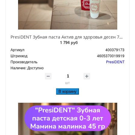
PresiDENT Зубная паста Актив для здоровья десен 75 мл
1 794 руб
Артикул
400379173
Штрихкод
4605370019919
Производитель
PresiDENT
Наличие:
Доступно
шт
В корзину