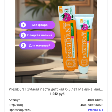
PresiDENT Зубная паста детская 0-3 лет Мамина малинка 45 гр
1 242 руб
Артикул
400413060
Штрихкод
4603739896072
Производитель
PresiDENT