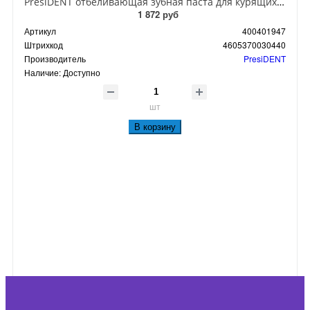
PresiDENT отбеливающая зубная паста для курящих Smokers 75 гр
1 872 руб
Артикул
400401947
Штрихкод
4605370030440
Производитель
PresiDENT
Наличие:
Доступно
шт
В корзину