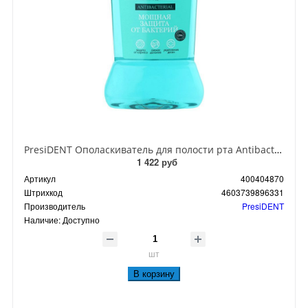
PresiDENT Ополаскиватель для полости рта Antibacterial Мощная защита от бактерий 250 мл
1 422 руб
Артикул
400404870
Штрихкод
4603739896331
Производитель
PresiDENT
Наличие:
Доступно
шт
В корзину