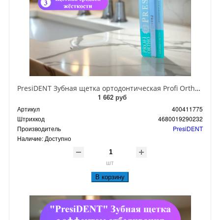
PresiDENT Зубная щетка ортодонтическая Profi Ortho Средняя
1 662 руб
Артикул
400411775
Штрихкод
4680019290232
Производитель
PresiDENT
Наличие:
Доступно
шт
В корзину