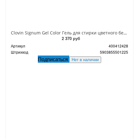
Clovin Signum Gel Color Гель для стирки цветного белья 3 л на 100 стирок
2 370 руб
Артикул
400412428
Штрихкод
5903855501225
Подписаться
Нет в наличии