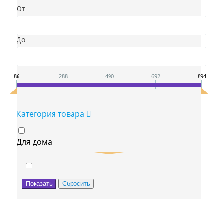
От
До
86
288
490
692
894
Категория товара
Для дома
Средства от насекомых и грызунов
От грызунов