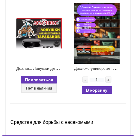
Д
охлокс Ловушки для тараканов 6 шт
Д
охлокс-универсал гель-шприц для уничтожения тараканов и муравьев 20 мл
Подписаться
-
+
Нет в наличии
В корзину
Средства для борьбы с насекомыми