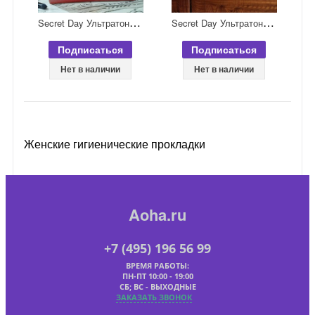
S
ecret Day Ультратонкие дышащие органические прокладки 24,5 см 16 шт
S
ecret Day Ультратонкие дышащие органические прокладки 28 см 14 шт
Подписаться
Подписаться
Нет в наличии
Нет в наличии
Женские гигиенические прокладки
Aoha.ru
+7 (495) 196 56 99
ВРЕМЯ РАБОТЫ:
ПН-ПТ 10:00 - 19:00
СБ; ВС - ВЫХОДНЫЕ
ЗАКАЗАТЬ ЗВОНОК