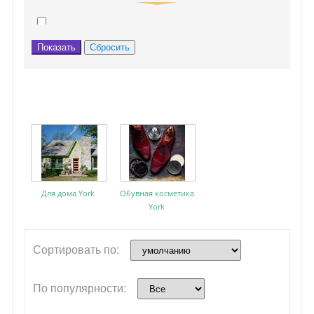
Губки Мочалки Скребки
Ролики для одежды
Тряпки и Салфетки
Швабры
Для дома York
Обувная косметика
York
Сортировать по:
По популярности: