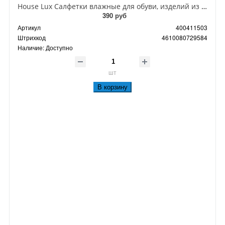
House Lux Салфетки влажные для обуви, изделий из кожи и белых подошв 50 шт
390 руб
Артикул
400411503
Штрихкод
4610080729584
Наличие:
Доступно
шт
В корзину