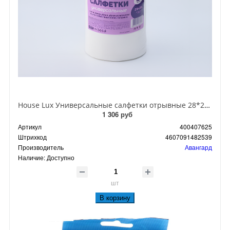
House Lux Универсальные салфетки отрывные 28*20 см 125 шт в рулоне
1 306 руб
Артикул
400407625
Штрихкод
4607091482539
Производитель
Авангард
Наличие:
Доступно
шт
В корзину