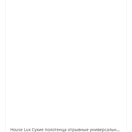
House Lux Сухие полотенца отрывные универсальные 70 шт в рулоне 3 шт