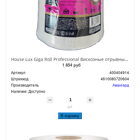
House Lux Giga Roll Professional Вискозные отрывные салфетки для уборки 20*25 см 220 шт
1 854 руб
Артикул
400404914
Штрихкод
4610080720604
Производитель
Авангард
Наличие:
Доступно
шт
В корзину