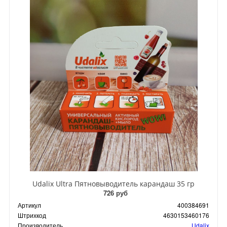
Udalix Ultra Пятновыводитель карандаш 35 гр
726 руб
Артикул
400384691
Штрихкод
4630153460176
Производитель
Udalix