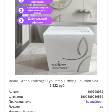
BeauuGreen Hydrogel Eye Patch Firming Solution Sea Cocumber & Black Гидрогелевые патчи для кожи вокруг глаз с экстрактом черного морского огурца 60 шт 90 гр
3 822 руб
Артикул
400398932
Штрихкод
8809389030569
Производитель
BeauuGreen
Лучшее
да
Наличие:
Доступно