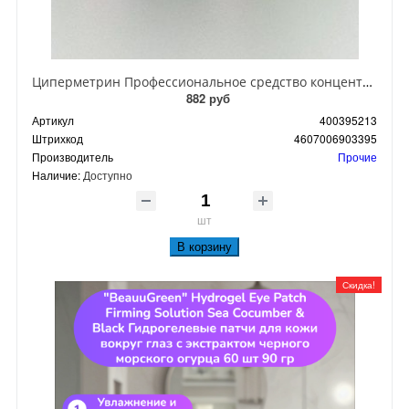
Циперметрин Профессиональное средство концентрат эмульсии 25% для уничтожения тараканов, мух,комаров, блох, клопов, муравьев, ос 50 мл
882 руб
Артикул
400395213
Штрихкод
4607006903395
Производитель
Прочие
Наличие:
Доступно
шт
В корзину
Скидка!