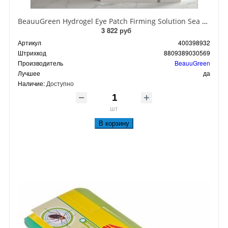
BeauuGreen Hydrogel Eye Patch Firming Solution Sea Cocumber & Black Гидрогелевые патчи для кожи вокруг глаз с экстрактом черного морского огурца 60 шт 90 гр
3 822 руб
Артикул
400398932
Штрихкод
8809389030569
Производитель
BeauuGreen
Лучшее
да
Наличие:
Доступно
шт
В корзину