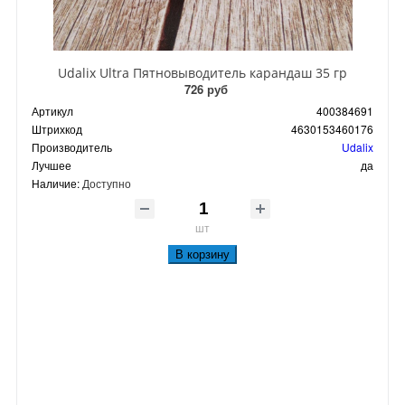
Udalix Ultra Пятновыводитель карандаш 35 гр
726 руб
Артикул
400384691
Штрихкод
4630153460176
Производитель
Udalix
Лучшее
да
Наличие:
Доступно
шт
В корзину