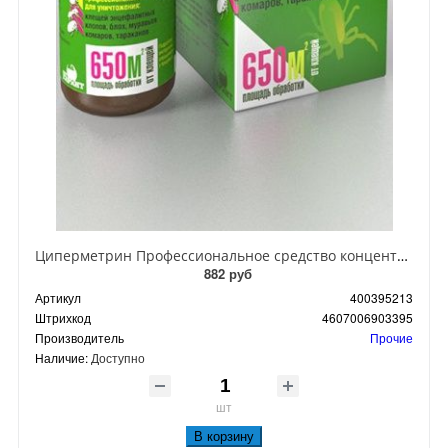
Циперметрин Профессиональное средство концентрат эмульсии 25% для уничтожения тараканов, мух,комаров, блох, клопов, муравьев, ос 50 мл
882 руб
Артикул
400395213
Штрихкод
4607006903395
Производитель
Прочие
Наличие:
Доступно
шт
В корзину