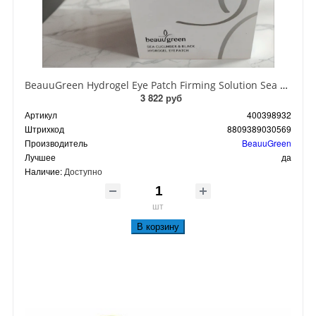
BeauuGreen Hydrogel Eye Patch Firming Solution Sea Cocumber & Black Гидрогелевые патчи для кожи вокруг глаз с экстрактом черного морского огурца 60 шт 90 гр
3 822 руб
Артикул
400398932
Штрихкод
8809389030569
Производитель
BeauuGreen
Лучшее
да
Наличие:
Доступно
шт
В корзину