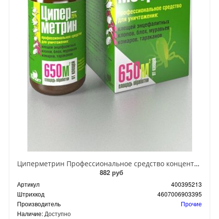
Циперметрин Профессиональное средство концентрат эмульсии 25% для уничтожения тараканов, мух,комаров, блох, клопов, муравьев, ос 50 мл
882 руб
Артикул
400395213
Штрихкод
4607006903395
Производитель
Прочие
Наличие:
Доступно