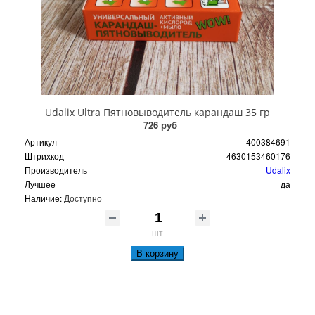
Udalix Ultra Пятновыводитель карандаш 35 гр
726 руб
Артикул
400384691
Штрихкод
4630153460176
Производитель
Udalix
Лучшее
да
Наличие:
Доступно
шт
В корзину