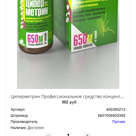
Циперметрин Профессиональное средство концентрат эмульсии 25% для уничтожения тараканов, мух,комаров, блох, клопов, муравьев, ос 50 мл
882 руб
Артикул
400395213
Штрихкод
4607006903395
Производитель
Прочие
Наличие:
Доступно