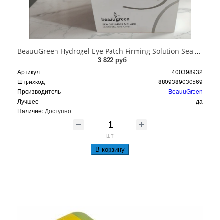
BeauuGreen Hydrogel Eye Patch Firming Solution Sea Cocumber & Black Гидрогелевые патчи для кожи вокруг глаз с экстрактом черного морского огурца 60 шт 90 гр
3 822 руб
Артикул
400398932
Штрихкод
8809389030569
Производитель
BeauuGreen
Лучшее
да
Наличие:
Доступно
шт
В корзину