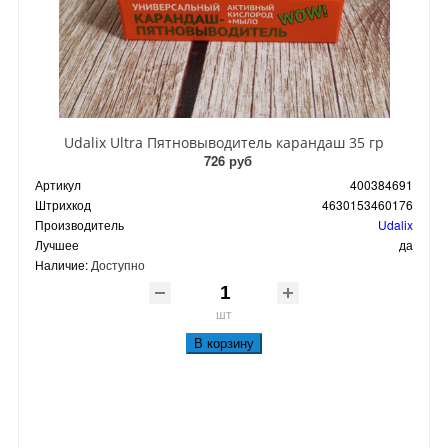
Udalix Ultra Пятновыводитель карандаш 35 гр
726 руб
Артикул
400384691
Штрихкод
4630153460176
Производитель
Udalix
Лучшее
да
Наличие:
Доступно
шт
В корзину