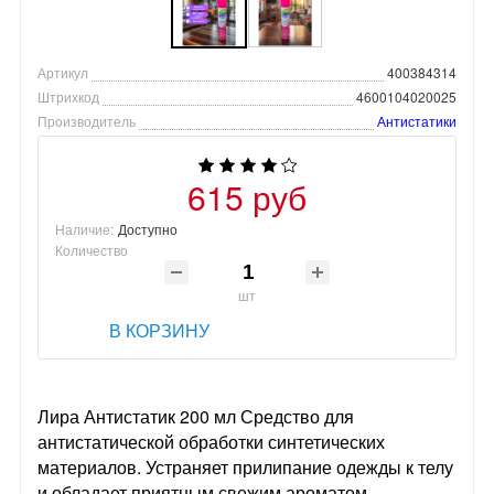
Артикул
400384314
Штрихкод
4600104020025
Производитель
Антистатики
615 руб
Наличие:
Доступно
Количество
шт
В КОРЗИНУ
Лира Антистатик 200 мл Средство для
антистатической обработки синтетических
материалов. Устраняет прилипание одежды к телу
и обладает приятным свежим ароматом.