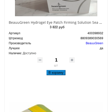
BeauuGreen Hydrogel Eye Patch Firming Solution Sea Cocumber & Black Гидрогелевые патчи для кожи вокруг глаз с экстрактом черного морского огурца 60 шт 90 гр
3 822 руб
Артикул
400398932
Штрихкод
8809389030569
Производитель
BeauuGreen
Лучшее
да
Наличие:
Доступно
шт
В корзину