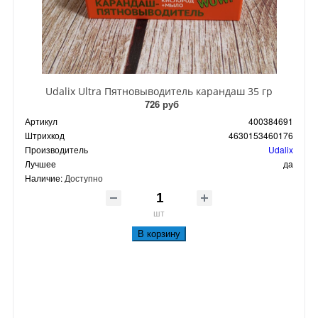
Udalix Ultra Пятновыводитель карандаш 35 гр
726 руб
Артикул
400384691
Штрихкод
4630153460176
Производитель
Udalix
Лучшее
да
Наличие:
Доступно
шт
В корзину