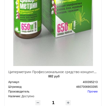
Циперметрин Профессиональное средство концентрат эмульсии 25% для уничтожения тараканов, мух,комаров, блох, клопов, муравьев, ос 50 мл
882 руб
Артикул
400395213
Штрихкод
4607006903395
Производитель
Прочие
Наличие:
Доступно