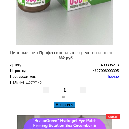
Циперметрин Профессиональное средство концентрат эмульсии 25% для уничтожения тараканов, мух,комаров, блох, клопов, муравьев, ос 50 мл
882 руб
Артикул
400395213
Штрихкод
4607006903395
Производитель
Прочие
Наличие:
Доступно
шт
В корзину
Скидка!