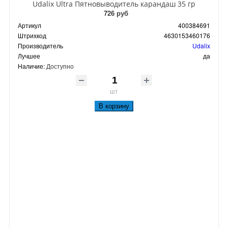
Udalix Ultra Пятновыводитель карандаш 35 гр
726 руб
Артикул
400384691
Штрихкод
4630153460176
Производитель
Udalix
Лучшее
да
Наличие:
Доступно
шт
В корзину