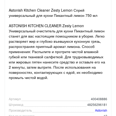
Astonish Kitchen Cleaner Zesty Lemon Спрей
универсальный для кухни Пикантный лимон 750 мл
ASTONISH KITCHEN CLEANER Zesty Lemon
Универсальный очиститель для кухни Пикантный лимон
станет для вас настоящим помощником в уборке. Легко
растворяет жир и глубоко въевшуюся кухонную грязь,
распространяя приятный аромат лимона. Способ
применения: Распылите и протрите чистой влажной
губкой или тканевой салфеткой. Для трудновыводимых
или жировых пятен нанесите средство и оставьте его на
2 минуты, затем вытрите. После использования на
поверхностях, контактирующих с едой, их необходимо
промыть чистой водой.
Артикул
400408886
Штрихкод
48256296181
Производитель
Astonish
Кол-во в упаковке
12