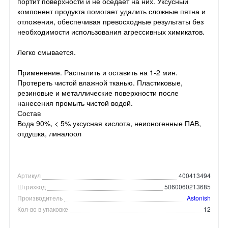
портит поверхности и не оседает на них. Уксусный
компонент продукта помогает удалить сложные пятна и
отложения, обеспечивая превосходные результаты без
необходимости использования агрессивных химикатов.
Легко смывается.
Применение. Распылить и оставить на 1-2 мин.
Протереть чистой влажной тканью. Пластиковые,
резиновые и металлические поверхности после
нанесения промыть чистой водой.
Состав
Вода 90%, < 5% уксусная кислота, неионогенные ПАВ,
отдушка, линалоол
Артикул
400413494
Штрихкод
5060060213685
Производитель
Astonish
Кол-во в упаковке
12