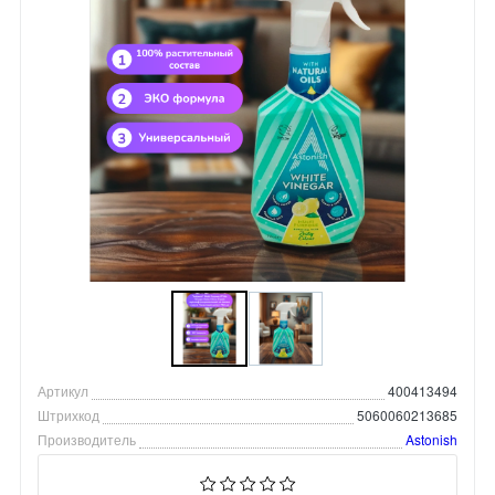
Артикул
400413494
Штрихкод
5060060213685
Производитель
Astonish