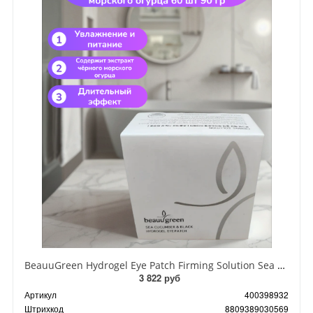
BeauuGreen Hydrogel Eye Patch Firming Solution Sea Cocumber & Black Гидрогелевые патчи для кожи вокруг глаз с экстрактом черного морского огурца 60 шт 90 гр
3 822 руб
Артикул
400398932
Штрихкод
8809389030569