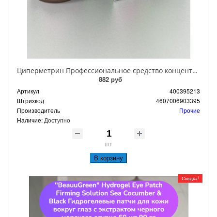
Циперметрин Профессиональное средство концентрат эмульсии 25% для уничтожения тараканов, мух,комаров, блох, клопов, муравьев, ос 50 мл
882 руб
Артикул
400395213
Штрихкод
4607006903395
Производитель
Прочие
Наличие:
Доступно
шт
В корзину
Скидка!