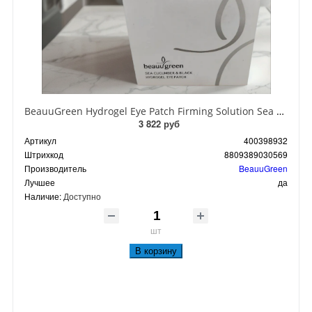
BeauuGreen Hydrogel Eye Patch Firming Solution Sea Cocumber & Black Гидрогелевые патчи для кожи вокруг глаз с экстрактом черного морского огурца 60 шт 90 гр
3 822 руб
Артикул
400398932
Штрихкод
8809389030569
Производитель
BeauuGreen
Лучшее
да
Наличие:
Доступно
шт
В корзину