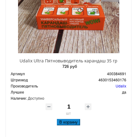
Udalix Ultra Пятновыводитель карандаш 35 гр
726 руб
Артикул
400384691
Штрихкод
4630153460176
Производитель
Udalix
Лучшее
да
Наличие:
Доступно
шт
В корзину