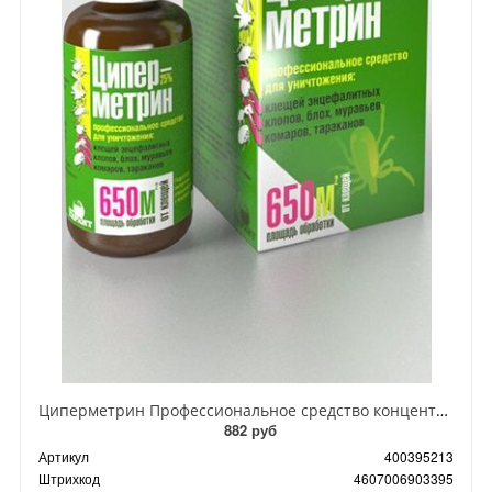
Циперметрин Профессиональное средство концентрат эмульсии 25% для уничтожения тараканов, мух,комаров, блох, клопов, муравьев, ос 50 мл
882 руб
Артикул
400395213
Штрихкод
4607006903395