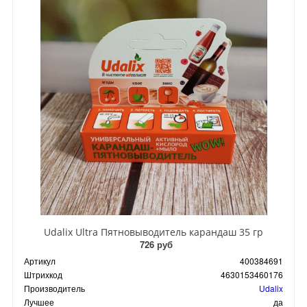
Udalix Ultra Пятновыводитель карандаш 35 гр
726 руб
Артикул
400384691
Штрихкод
4630153460176
Производитель
Udalix
Лучшее
да