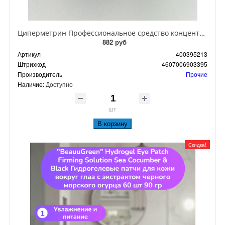
Циперметрин Профессиональное средство концентрат эмульсии 25% для уничтожения тараканов, мух,комаров, блох, клопов, муравьев, ос 50 мл
882 руб
Артикул
400395213
Штрихкод
4607006903395
Производитель
Прочие
Наличие:
Доступно
шт
В корзину
Скидка!