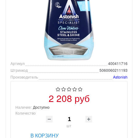
Артикул
400411716
Штрихкод
5060060211193
Производитель
Astonish
2 208 руб
Наличие:
Доступно
Количество
шт
В КОРЗИНУ