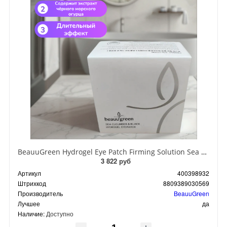
BeauuGreen Hydrogel Eye Patch Firming Solution Sea Cocumber & Black Гидрогелевые патчи для кожи вокруг глаз с экстрактом черного морского огурца 60 шт 90 гр
3 822 руб
Артикул
400398932
Штрихкод
8809389030569
Производитель
BeauuGreen
Лучшее
да
Наличие:
Доступно