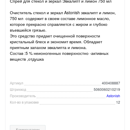
Спрей для стекол и зеркал Эвкалипт и лимон 750 мл
Очиститель стекол и зеркал Astonish эвкалипт и лимон,
750 мл содержит в своем составе лимонное масло,
которое прекрасно справляется с жиром и глубоко
въевшейся грязью.
Это средство придает очищенной поверхности
кристальный блеск и экономит время. Обладает
приятным запахом эвкалипта и лимона.
Состав :5 % неионогенных поверхностно -активных
веществ ,отдушка
Артикул
400408887
Штрихкод
5060060210219
Производитель
Astonish
Кол-во в упаковке
12
Комментарии