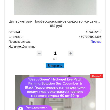
Циперметрин Профессиональное средство концентрат эмульсии 25% для уничтожения тараканов, мух,комаров, блох, клопов, муравьев, ос 50 мл
882 руб
Артикул
400395213
Штрихкод
4607006903395
Производитель
Прочие
Наличие:
Доступно
шт
В корзину
Скидка!