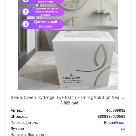
BeauuGreen Hydrogel Eye Patch Firming Solution Sea Cocumber & Black Гидрогелевые патчи для кожи вокруг глаз с экстрактом черного морского огурца 60 шт 90 гр
3 822 руб
Артикул
400398932
Штрихкод
8809389030569
Производитель
BeauuGreen
Лучшее
да
Наличие:
Доступно