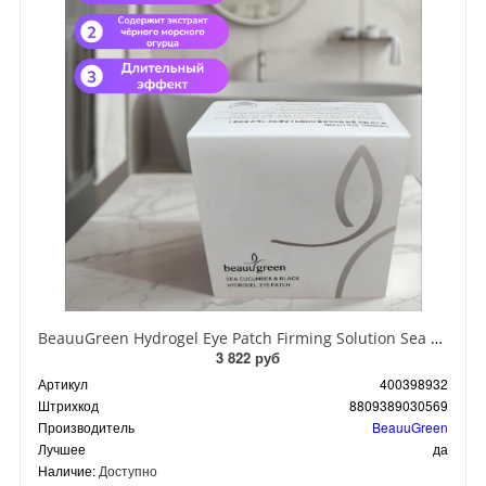
BeauuGreen Hydrogel Eye Patch Firming Solution Sea Cocumber & Black Гидрогелевые патчи для кожи вокруг глаз с экстрактом черного морского огурца 60 шт 90 гр
3 822 руб
Артикул
400398932
Штрихкод
8809389030569
Производитель
BeauuGreen
Лучшее
да
Наличие:
Доступно