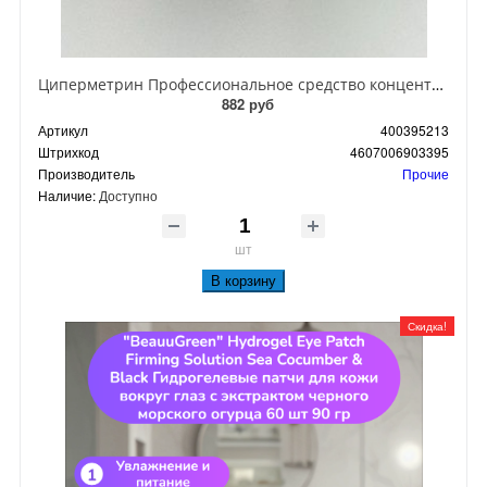
Циперметрин Профессиональное средство концентрат эмульсии 25% для уничтожения тараканов, мух,комаров, блох, клопов, муравьев, ос 50 мл
882 руб
Артикул
400395213
Штрихкод
4607006903395
Производитель
Прочие
Наличие:
Доступно
шт
В корзину
Скидка!