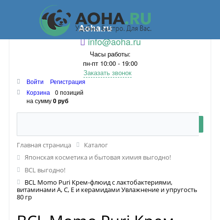
Aoha.ru
info@aoha.ru
Часы работы:
пн-пт 10:00 - 19:00
Заказать звонок
Войти
Регистрация
Корзина
0 позиций
на сумму
0 руб
Главная страница
Каталог
Японская косметика и бытовая химия выгодно!
BCL выгодно!
BCL Momo Puri Крем-флюид с лактобактериями,
витаминами A, C, E и керамидами Увлажнение и упругость
80 гр