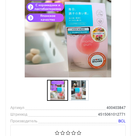
Артикул
400403847
Штрихкод
4515061012771
Производитель
BCL