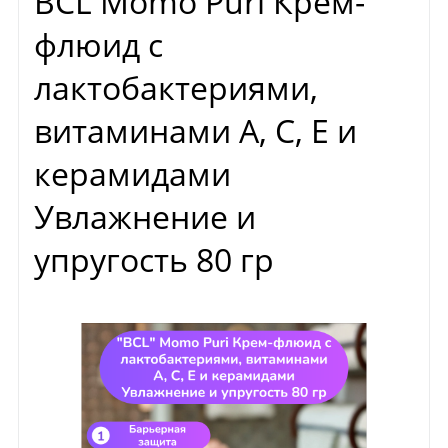
BCL Momo Puri Крем-
флюид с
лактобактериями,
витаминами A, C, E и
керамидами
Увлажнение и
упругость 80 гр