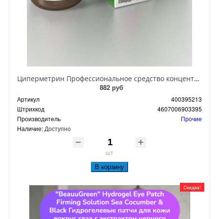
Циперметрин Профессиональное средство концентрат эмульсии 25% для уничтожения тараканов, мух,комаров, блох, клопов, муравьев, ос 50 мл
882 руб
Артикул
400395213
Штрихкод
4607006903395
Производитель
Прочие
Наличие:
Доступно
шт
В корзину
Скидка!