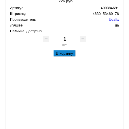
726 руб
Артикул
400384691
Штрихкод
4630153460176
Производитель
Udalix
Лучшее
да
Наличие:
Доступно
шт
В корзину