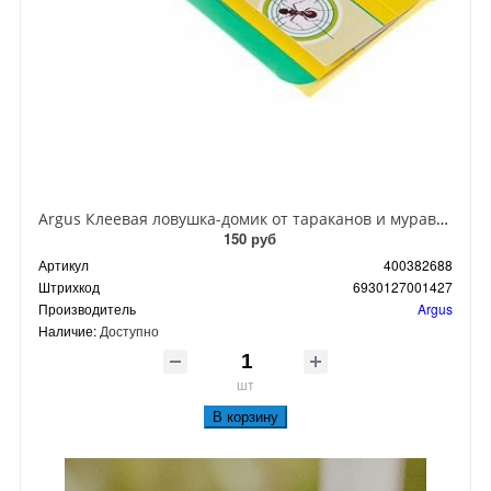
Argus Клеевая ловушка-домик от тараканов и муравьев
150 руб
Артикул
400382688
Штрихкод
6930127001427
Производитель
Argus
Наличие:
Доступно
шт
В корзину