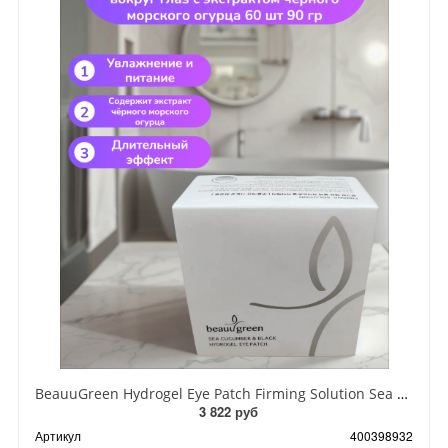
BeauuGreen Hydrogel Eye Patch Firming Solution Sea Cocumber & Black Гидрогелевые патчи для кожи вокруг глаз с экстрактом черного морского огурца 60 шт 90 гр
3 822 руб
Артикул
400398932